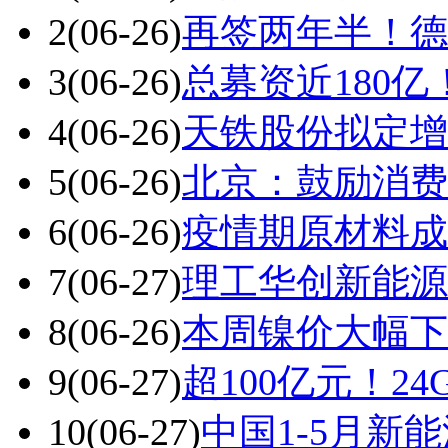
2
(06-26)
再签两年半！德
3
(06-26)
总募资近180亿
4
(06-26)
天铁股份拟定增不
5
(06-26)
北京：鼓励消费
6
(06-26)
疫情期原材料成本
7
(06-27)
理工华创新能源
8
(06-26)
本周镍价大幅下
9
(06-27)
超100亿元！2
10
(06-27)
中国1-5月新