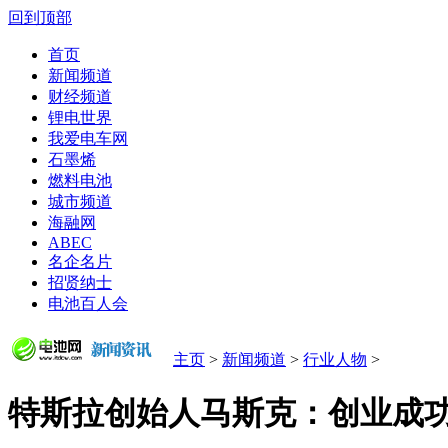
回到顶部
首页
新闻频道
财经频道
锂电世界
我爱电车网
石墨烯
燃料电池
城市频道
海融网
ABEC
名企名片
招贤纳士
电池百人会
主页
>
新闻频道
>
行业人物
>
特斯拉创始人马斯克：创业成