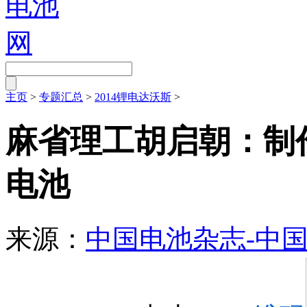
主页
>
专题汇总
>
2014锂电达沃斯
>
麻省理工胡启朝：制
电池
来源：
中国电池杂志-中