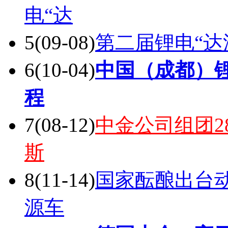
3
(09-14)
比亚迪汽车确认
4
(09-21)
国家动力及储
电“达
5
(09-08)
第二届锂电“达
6
(10-04)
中国（成都）
程
7
(08-12)
中金公司组团2
斯
8
(11-14)
国家酝酿出台