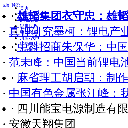
回到顶部
首页
·
中科招商朱保华：中
新闻频道
财经频道
锂电世界
·
范未峰：中国当前锂电
会员频道
川渝-城市
·
麻省理工胡启朝：制
移动电源
在线商城
·
中国有色金属张江峰：
·
雄韬集团衣守忠：雄
·
真锂研究墨柯：锂电产
· 四川能宝电源制造有
· 安徽天翔集团