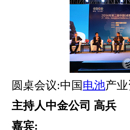
圆桌会议:中国
电池
产业
主持人中金公司 高兵
嘉宾:
中科招商 朱保华
赛迪