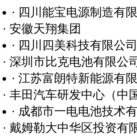
· 深圳市比克电池有限公
明：国内隔膜企业
· 江苏富朗特新能源有
发展潜力巨
· 丰田汽车研发中心（中
· 成都市一电电池技术
· 戴姆勒大中华区投资有
· 无锡新光粉体科技有
· 日本东丽化学
· 多氟多（焦作）新能
· 四川汽车工业股份有限