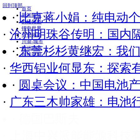
回到顶部
首页
·
东莞杉杉黄继宏：我
新闻频道
财经频道
锂电世界
·
华西铝业何显东：探索
会员频道
川渝-城市
·
圆桌会议：中国电池
移动电源
在线商城
·
广东三木帅家雄：电池
·
比克蒋小娟：纯
· 四川能宝电源制造有
电动个人乘用车的
· 安徽天翔集团
轻量化和
· 四川四美科技有限公
·
沧州明珠谷传