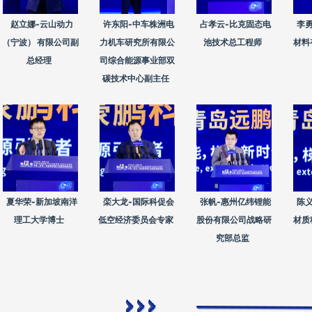
赵立娜-云山动力
许东阳-中车株洲电
占孝云-比克固态电
李
（宁波） 有限公司副
力机车研究所有限公
池技术总工程师
材料
总经理
司综合能源事业部双
碳技术中心副主任
夏华荣-新加坡南洋
栾大龙-国际科促会
张帆-惠州亿纬锂能
陈
理工大学博士
低空经济委员会专家
股份有限公司战略研
材质
究部总监