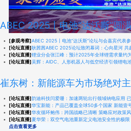
ABEC 2025丨电池“达沃斯
[参观考察]
ABEC 2025丨电池“达沃斯”论坛与会嘉宾代
[论坛直播]
耿茜茜ABEC 2025论坛致闭幕词：心向星河 
[论坛直播]
锂业分会张江峰：预计2025年全球锂需求量约为1
[论坛直播]
吴辉：AIDC、人形机器人与低空经济引领锂电
崔东树：新能源车为市场绝对主
[论坛直播]
韵迪科技闫爱珊：加速两轮出行领域钠电应用 已
[论坛直播]
华宝新能：产品已覆盖全球50多个国家 新能壹号
[论坛直播]
华友循环鲍伟：跨国战略已清晰 策略应对政策
[论坛直播]
夏华荣：双空气电池重新定义电池安全性的极限
点击查看更多