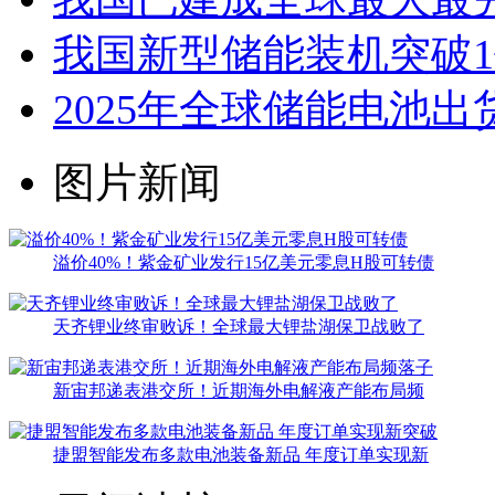
我国新型储能装机突破1
2025年全球储能电池出
图片新闻
溢价40%！紫金矿业发行15亿美元零息H股可转债
天齐锂业终审败诉！全球最大锂盐湖保卫战败了
新宙邦递表港交所！近期海外电解液产能布局频
捷盟智能发布多款电池装备新品 年度订单实现新