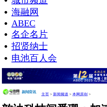
城市频道
海融网
ABEC
名企名片
招贤纳士
电池百人会
主页
>
新闻频道
>
本网原创
>