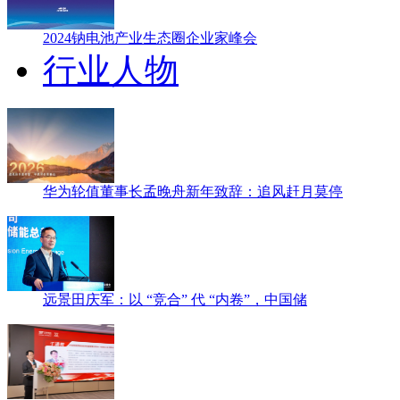
2024钠电池产业生态圈企业家峰会
行业人物
华为轮值董事长孟晚舟新年致辞：追风赶月莫停
远景田庆军：以 “竞合” 代 “内卷”，中国储