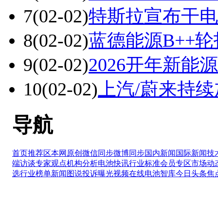
7
(02-02)
特斯拉宣布干电
8
(02-02)
蓝德能源B++
9
(02-02)
2026开年新
10
(02-02)
上汽/蔚来持
导航
首页推荐区
本网原创
微信同步
微博同步
国内新闻
国际新闻
技
端访谈
专家观点
机构分析
电池快讯
行业标准
会员专区
市场动
选
行业榜单
新闻图说
投诉曝光
视频在线
电池智库
今日头条
焦