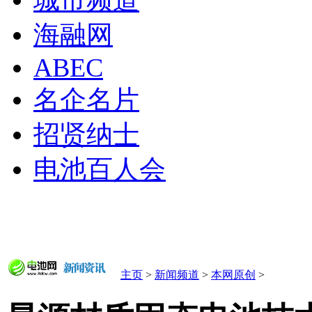
城市频道
海融网
ABEC
名企名片
招贤纳士
电池百人会
主页
>
新闻频道
>
本网原创
>