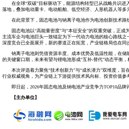
在全球“双碳”目标驱动下，能源结构转型已从战略共识进
落地，叠加电动重卡、电动船舶、低空经济、人形机器人等多
在此背景下，固态电池与钠离子电池作为电池创新技术路
固态电池以“高能量密度”与“本征安全”的双重突破，正成
主流车企与电池巨头一致锚定为下一代动力电池的核心路线之
深度竞合已全面展开，新的赛道正在拓宽，产业链格局也在同
钠离子电池则凭借资源丰度、成本优势及低温性能，在储
的关键窗口期，未来有望与锂电池形成“互补-替代”动态平衡
本次评选着力聚焦“技术创新力”与“成长潜力”双维度，
行业权威视角，为产业链上下游提供技术风向标、投资价值参
即日起，2026年固态电池及钠电池产业竞争力TOP10
【主办单位】