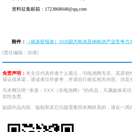
资料征集邮箱：1723868048@qq.com
附件：
（候选提报表）2026固态电池及钠电池产业竞争力TOP
[责任编辑：张倩]
免责声明：
本文仅代表作者个人观点，与电池网无关。其原创
保证或承诺，请读者仅作参考，并请自行核实相关内容。涉及
凡本网注明 “来源：XXX（非电池网）”的作品，凡属媒体
实性负责。
如因作品内容、版权和其它问题需要同本网联系的，请在一周内进行，