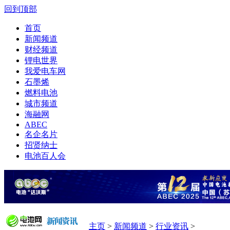
回到顶部
首页
新闻频道
财经频道
锂电世界
我爱电车网
石墨烯
燃料电池
城市频道
海融网
ABEC
名企名片
招贤纳士
电池百人会
主页
>
新闻频道
>
行业资讯
>