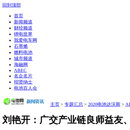
回到顶部
首页
新闻频道
财经频道
锂电世界
我爱电车网
石墨烯
燃料电池
城市频道
海融网
ABEC
名企名片
招贤纳士
电池百人会
主页
>
专题汇总
>
2020电池达沃斯
>
A
刘艳开：广交产业链良师益友