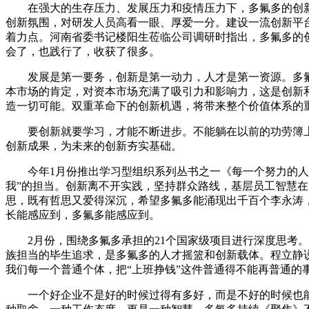
在强大的生存压力、发展压力和疫情压力下，多氟多的创
创新氛围，对研发人员高看一眼、厚爱一分。建设一流创新平
着力点。河南省委书记楼阳生莅临公司调研时指出，多氟多的
会了，也践行了，收获了很多。
发展是第一要务，创新是第一动力，人才是第一资源。多
本市场的肯定，对资本市场充满了吸引力和影响力，这是创新和
造一切可能。双重革命下的创新机遇，将带来整个价值体系的
要创新就要学习，才能不断进步。不能躺在以前的功劳簿上
创新成果，为未来的创新夯实基础。
今年1月份推出学习型组织系列丛书之一《每一个努力的人都
我”的担当。创新离不开实践，坚持群众路线，基层员工智慧
思，既有哲思又爱得深沉，希望多氟多能涌现出千百个李永涛
长能感应到，多氟多能感应到。
2月份，围绕多氟多承担的21个国家级项目进行深度思
族担当的毕生追求，是多氟多的人才摇篮和创新载体。程立静
我们每一个普通个体，把“上班挣钱”这件普通得不能再普通的
一个好企业不是好的时候过得有多好，而是不好的时候也