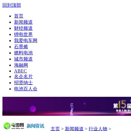
回到顶部
首页
新闻频道
财经频道
锂电世界
我爱电车网
石墨烯
燃料电池
城市频道
海融网
ABEC
名企名片
招贤纳士
电池百人会
主页
>
新闻频道
>
行业人物
>