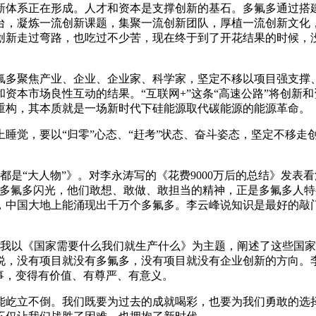
新体系正在形成。人才和资本是支撑创新的基石。多氟多通过搭
台，凝炼一流创新课题，集聚一流创新团队，厚植一流创新文化
创新走过弯路，也吃过不少苦，现在终于到了开花结果的时候，
氟多聚焦产业、企业、企业家、科学家，坚定不移以项目强支撑
资本市场良性互动的结果。“互联网+”这条“高速公路”将创新
重构，其本质就是一场新时代下硅能源取代碳能源的能源革命。
睡觉，要以“归零”心态、“赶考”状态、奋斗姿态，坚定不移
是“大人物”》。对李永涛写的《花费9000万后的总结》发表看
在多氟多闪光，他们敢想、敢做、敢担当的精神，正是多氟多人
，中国大地上能涌现出千万个多氟多。李云峰说知识是最好的敲
考。我以《国家需要什么我们就生产什么》为主题，阐述了这些国
说，没有项目就没有多氟多，没有项目就没有企业创新的方向。李
事，变得有价值、有尊严、有意义。
能屹立不倒。我们既要为过去的成就喝彩，也要为我们勇敢的选