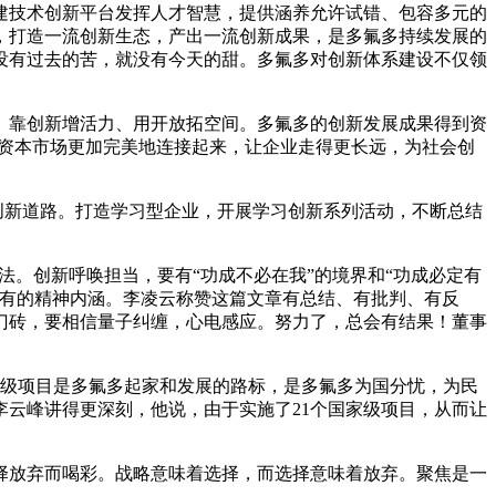
建技术创新平台发挥人才智慧，提供涵养允许试错、包容多元的
，打造一流创新生态，产出一流创新成果，是多氟多持续发展的
没有过去的苦，就没有今天的甜。多氟多对创新体系建设不仅领
、靠创新增活力、用开放拓空间。多氟多的创新发展成果得到资
和资本市场更加完美地连接起来，让企业走得更长远，为社会创
走创新道路。打造学习型企业，开展学习创新系列活动，不断总结
法。创新呼唤担当，要有“功成不必在我”的境界和“功成必定有
特有的精神内涵。李凌云称赞这篇文章有总结、有批判、有反
门砖，要相信量子纠缠，心电感应。努力了，总会有结果！董事
家级项目是多氟多起家和发展的路标，是多氟多为国分忧，为民
云峰讲得更深刻，他说，由于实施了21个国家级项目，从而让
择放弃而喝彩。战略意味着选择，而选择意味着放弃。聚焦是一