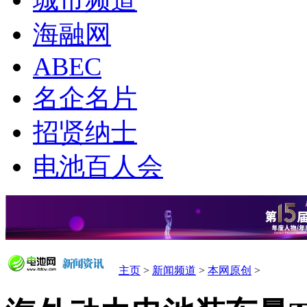
城市频道
海融网
ABEC
名企名片
招贤纳士
电池百人会
主页
>
新闻频道
>
本网原创
>