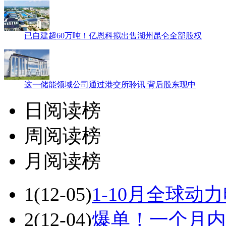
已自建超60万吨！亿恩科拟出售湖州昆仑全部股权
这一储能领域公司通过港交所聆讯 背后股东现中
日阅读榜
周阅读榜
月阅读榜
1
(12-05)
1-10月全球动
2
(12-04)
爆单！一个月内