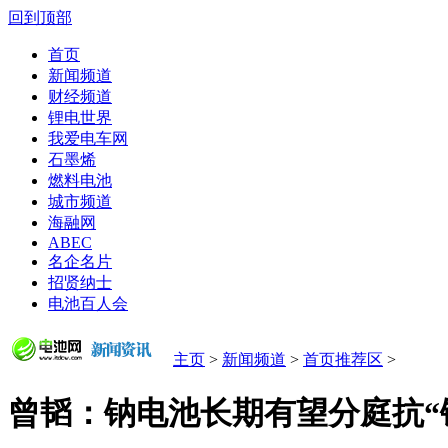
回到顶部
首页
新闻频道
财经频道
锂电世界
我爱电车网
石墨烯
燃料电池
城市频道
海融网
ABEC
名企名片
招贤纳士
电池百人会
主页
>
新闻频道
>
首页推荐区
>
曾韬：钠电池长期有望分庭抗“锂”