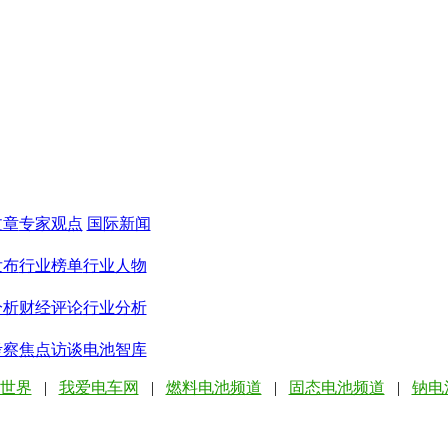
文章
专家观点
国际新闻
发布
行业榜单
行业人物
分析
财经评论
行业分析
考察
焦点访谈
电池智库
世界
|
我爱电车网
|
燃料电池频道
|
固态电池频道
|
钠电