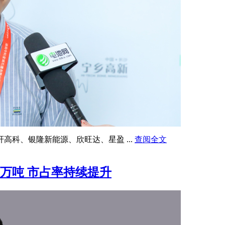
科、银隆新能源、欣旺达、星盈 ...
查阅全文
5万吨 市占率持续提升