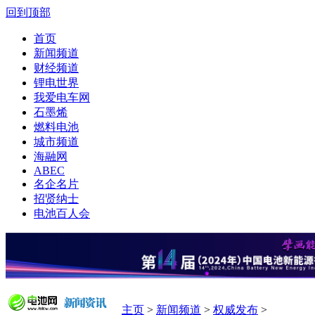
回到顶部
首页
新闻频道
财经频道
锂电世界
我爱电车网
石墨烯
燃料电池
城市频道
海融网
ABEC
名企名片
招贤纳士
电池百人会
主页
>
新闻频道
>
权威发布
>