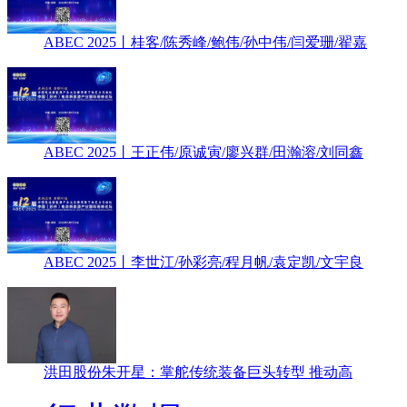
ABEC 2025丨桂客/陈秀峰/鲍伟/孙中伟/闫爱珊/翟嘉
ABEC 2025丨王正伟/原诚寅/廖兴群/田瀚溶/刘同鑫
ABEC 2025丨李世江/孙彩亮/程月帆/袁定凯/文宇良
洪田股份朱开星：掌舵传统装备巨头转型 推动高