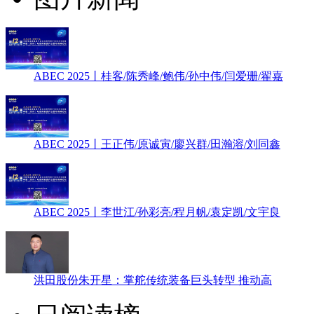
ABEC 2025丨桂客/陈秀峰/鲍伟/孙中伟/闫爱珊/翟嘉
ABEC 2025丨王正伟/原诚寅/廖兴群/田瀚溶/刘同鑫
ABEC 2025丨李世江/孙彩亮/程月帆/袁定凯/文宇良
洪田股份朱开星：掌舵传统装备巨头转型 推动高