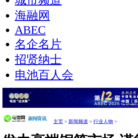
城市频道
海融网
ABEC
名企名片
招贤纳士
电池百人会
主页
>
新闻频道
>
行业人物
>