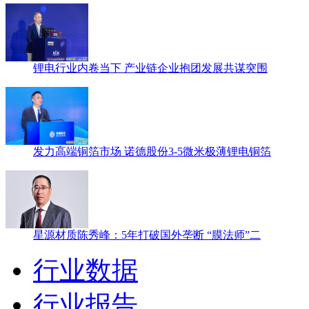
锂电行业内卷当下 产业链企业抱团发展共谋突围
发力高端铜箔市场 诺德股份3-5微米极薄锂电铜箔
星源材质陈秀峰：5年打破国外垄断 “膜法师”二
行业数据
行业报告