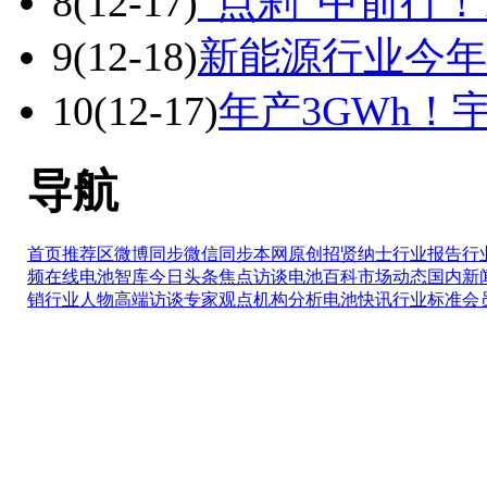
8
(12-17)
“点刹”中前行
9
(12-18)
新能源行业今年
10
(12-17)
年产3GWh
导航
首页推荐区
微博同步
微信同步
本网原创
招贤纳士
行业报告
行
频在线
电池智库
今日头条
焦点访谈
电池百科
市场动态
国内新
销
行业人物
高端访谈
专家观点
机构分析
电池快讯
行业标准
会