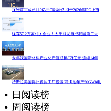
阿维塔完成超110亿元C轮融资 拟于2026年IPO上市
现存57.2万家相关企业！太阳能发电成我国第二大
今年我国新材料产业总产值或超8万亿元 连续14年
特斯拉美国得州锂盐工厂投运 可满足年产50GWh电
日阅读榜
周阅读榜