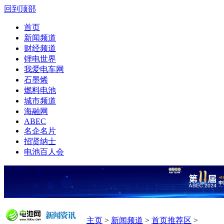
回到顶部
首页
新闻频道
财经频道
锂电世界
我爱电车网
石墨烯
燃料电池
城市频道
海融网
ABEC
名企名片
招贤纳士
电池百人会
主页
>
新闻频道
>
首页推荐区
>