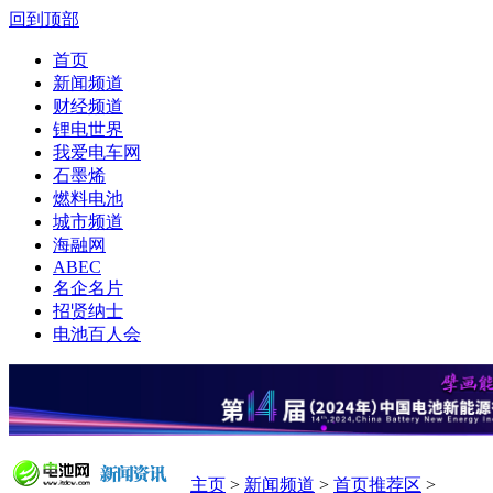
回到顶部
首页
新闻频道
财经频道
锂电世界
我爱电车网
石墨烯
燃料电池
城市频道
海融网
ABEC
名企名片
招贤纳士
电池百人会
主页
>
新闻频道
>
首页推荐区
>