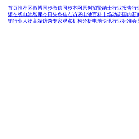
首页推荐区
微博同步
微信同步
本网原创
招贤纳士
行业报告
行
频在线
电池智库
今日头条
焦点访谈
电池百科
市场动态
国内新
销
行业人物
高端访谈
专家观点
机构分析
电池快讯
行业标准
会