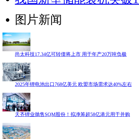
图片新闻
尚太科技17.34亿可转债将上市 用于年产20万吨负极
2025年锂电池出口768亿美元 欧盟市场需求达40%左右
天齐锂业抛售SQM股份！拟净筹超58亿港元用于并购