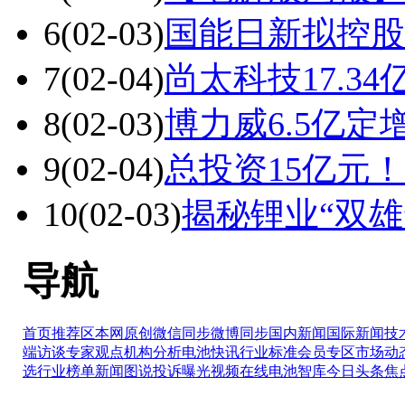
6
(02-03)
国能日新拟控股
7
(02-04)
尚太科技17.3
8
(02-03)
博力威6.5亿定
9
(02-04)
总投资15亿元
10
(02-03)
揭秘锂业“双雄
导航
首页推荐区
本网原创
微信同步
微博同步
国内新闻
国际新闻
技
端访谈
专家观点
机构分析
电池快讯
行业标准
会员专区
市场动
选
行业榜单
新闻图说
投诉曝光
视频在线
电池智库
今日头条
焦