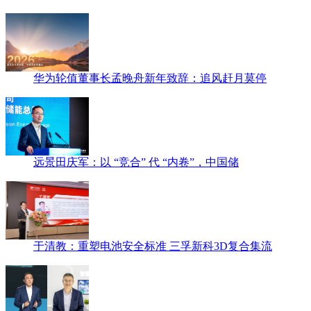
华为轮值董事长孟晚舟新年致辞：追风赶月莫停
远景田庆军：以 “竞合” 代 “内卷”，中国储
于清教：重塑电池安全标准 三孚新科3D复合集流