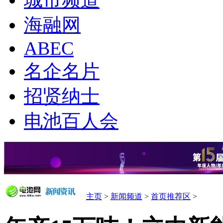
城市频道
海融网
ABEC
名企名片
招贤纳士
电池百人会
主页
>
新闻频道
>
首页推荐区
>