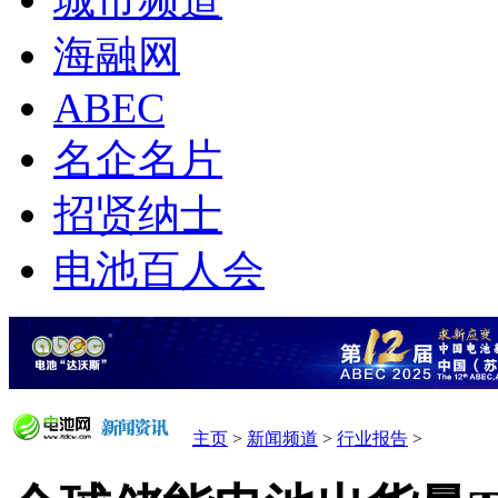
城市频道
海融网
ABEC
名企名片
招贤纳士
电池百人会
主页
>
新闻频道
>
行业报告
>