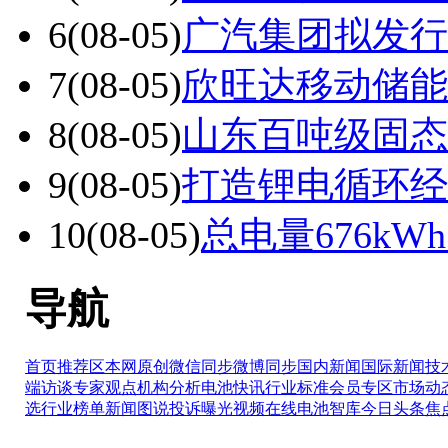
6
(08-05)
广汽集团拟发行不
7
(08-05)
欣旺达移动储能
8
(08-05)
山东百吨级固态
9
(08-05)
打造锂电循环经
10
(08-05)
总电量676k
导航
首页推荐区
本网原创
微信同步
微博同步
国内新闻
国际新闻
技
端访谈
专家观点
机构分析
电池快讯
行业标准
会员专区
市场动
选
行业榜单
新闻图说
投诉曝光
视频在线
电池智库
今日头条
焦