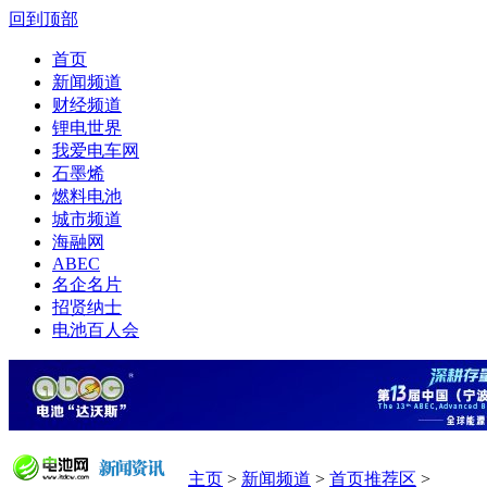
回到顶部
首页
新闻频道
财经频道
锂电世界
我爱电车网
石墨烯
燃料电池
城市频道
海融网
ABEC
名企名片
招贤纳士
电池百人会
主页
>
新闻频道
>
首页推荐区
>