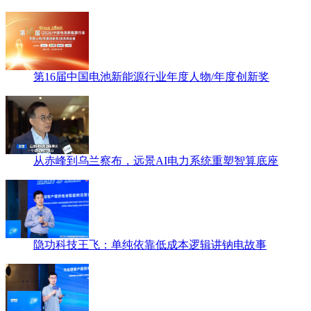
第16届中国电池新能源行业年度人物/年度创新奖
从赤峰到乌兰察布，远景AI电力系统重塑智算底座
隐功科技王飞：单纯依靠低成本逻辑讲钠电故事