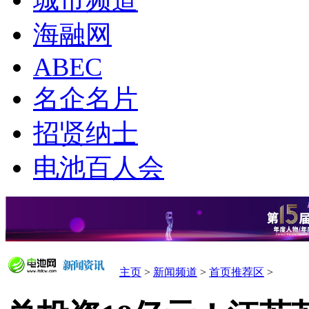
城市频道
海融网
ABEC
名企名片
招贤纳士
电池百人会
主页
>
新闻频道
>
首页推荐区
>