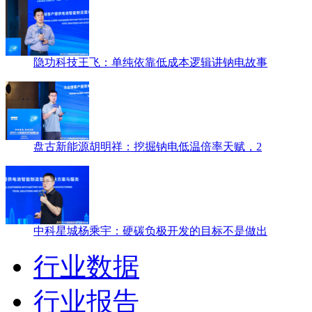
隐功科技王飞：单纯依靠低成本逻辑讲钠电故事
盘古新能源胡明祥：挖掘钠电低温倍率天赋，2
中科星城杨乘宇：硬碳负极开发的目标不是做出
行业数据
行业报告