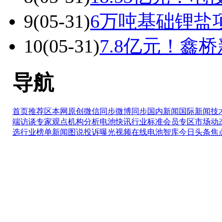
9
(05-31)
6万吨基础锂盐
10
(05-31)
7.8亿元！鑫
导航
首页推荐区
本网原创
微信同步
微博同步
国内新闻
国际新闻
技
端访谈
专家观点
机构分析
电池快讯
行业标准
会员专区
市场动
选
行业榜单
新闻图说
投诉曝光
视频在线
电池智库
今日头条
焦