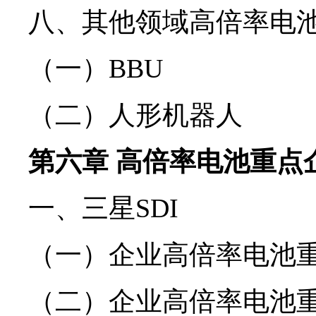
八、其他领域高倍率电
（一）BBU
（二）人形机器人
第六章 高倍率电池重点
一、三星SDI
（一）企业高倍率电池
（二）企业高倍率电池