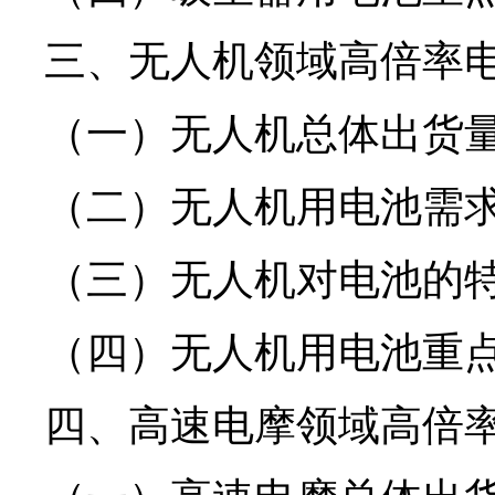
三、无人机领域高倍率
（一）无人机总体出货
（二）无人机用电池需
（三）无人机对电池的
（四）无人机用电池重
四、高速电摩领域高倍