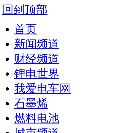
回到顶部
首页
新闻频道
财经频道
锂电世界
我爱电车网
石墨烯
燃料电池