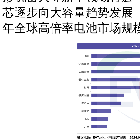
芯逐步向大容量趋势发展（如C
年全球高倍率电池市场规模