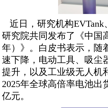
近日，研究机构EVTa
研究院共同发布了《中国高
年）》。白皮书表示，随
速下降，电动工具、吸尘
提升，以及工业级无人机
2025年全球高倍率电池出货
亿元。