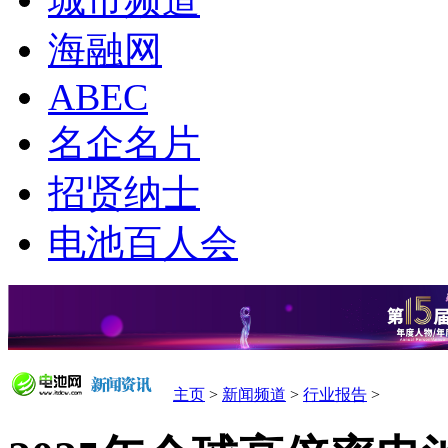
城市频道
海融网
ABEC
名企名片
招贤纳士
电池百人会
主页
>
新闻频道
>
行业报告
>