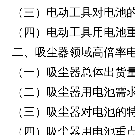
（三）电动工具对电池
（四）电动工具用电池
二、吸尘器领域高倍率
（一）吸尘器总体出货
（二）吸尘器用电池需
（三）吸尘器对电池的
（四）吸尘器用电池重