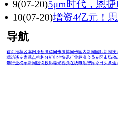
9
(07-20)
5μm时代，恩捷
10
(07-20)
增资4亿元！
导航
首页推荐区
本网原创
微信同步
微博同步
国内新闻
国际新闻
技
端访谈
专家观点
机构分析
电池快讯
行业标准
会员专区
市场动
选
行业榜单
新闻图说
投诉曝光
视频在线
电池智库
今日头条
焦