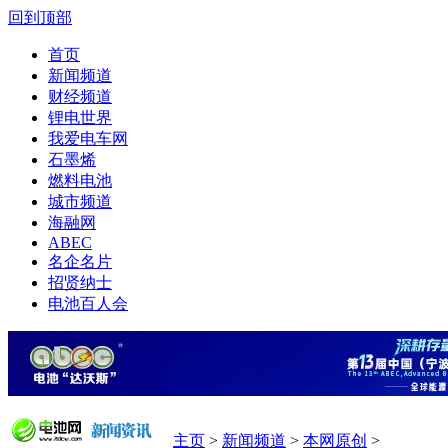
回到顶部
首页
新闻频道
财经频道
锂电世界
我爱电车网
石墨烯
燃料电池
城市频道
海融网
ABEC
名企名片
招贤纳士
电池百人会
主页
>
新闻频道
>
本网原创
>