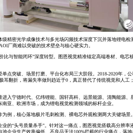
精密光学成像技术与多光场闪频技术深度下沉并落地锂电检测领域。尤
AOI厂商难以突破的技术壁垒与核心硬实力。
性价比与智能闭环”深度转型。图恩视觉精准锚定高端卷材、电芯
点突破、场景打磨、平台化布局三大阶段。2018-2020年，
毛刺和极耳翻折，将漏失率做到趋近于0，真正替代了传统视觉和人工
量进入宁德时代、亿纬锂能、国轩高科、远景能源、清陶能源、
东南亚、欧洲市场，成为锂电视觉检测领域的标杆企业。
作为例，核心落地极片毛刺检测、裸电芯外观检测两大关键场景
业的“头号质量杀手”。针对这一痛点，图恩视觉搭载高分辨率液
池企业生产效率偏低、不良品无法100%拦截的行业痛点，落