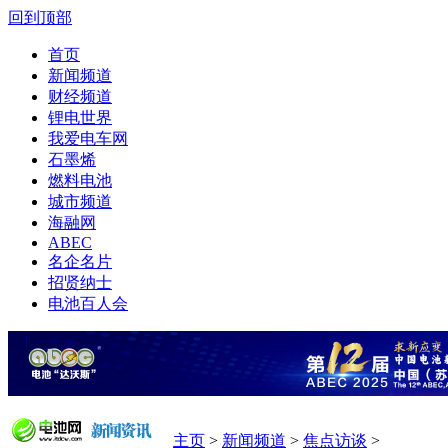
回到顶部
首页
新闻频道
财经频道
锂电世界
我爱电车网
石墨烯
燃料电池
城市频道
海融网
ABEC
名企名片
招贤纳士
电池百人会
主页
>
新闻频道
>
焦点访谈
>