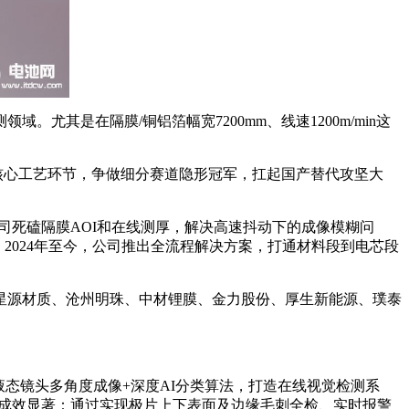
其是在隔膜/铜铝箔幅宽7200mm、线速1200m/min这
核心工艺环节，争做细分赛道隐形冠军，扛起国产替代攻坚大
公司死磕隔膜AOI和在线测厚，解决高速抖动下的成像模糊问
；2024年至今，公司推出全流程解决方案，打通材料段到电芯段
星源材质、沧州明珠、中材锂膜、金力股份、厚生新能源、璞泰
。
态镜头多角度成像+深度AI分类算法，打造在线视觉检测系
地成效显著：通过实现极片上下表面及边缘毛刺全检、实时报警