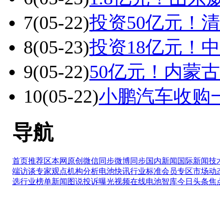
7
(05-22)
投资50亿元！清
8
(05-23)
投资18亿元！
9
(05-22)
50亿元！内蒙
10
(05-22)
小鹏汽车收购
导航
首页推荐区
本网原创
微信同步
微博同步
国内新闻
国际新闻
技
端访谈
专家观点
机构分析
电池快讯
行业标准
会员专区
市场动
选
行业榜单
新闻图说
投诉曝光
视频在线
电池智库
今日头条
焦