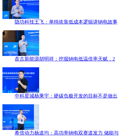
隐功科技王飞：单纯依靠低成本逻辑讲钠电故事
盘古新能源胡明祥：挖掘钠电低温倍率天赋，2
中科星城杨乘宇：硬碳负极开发的目标不是做出
希倍动力杨道均：高功率钠电双赛道发力 储能与