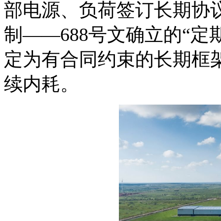
部电源、负荷签订长期协
制——688号文确立的“
定为有合同约束的长期框
续内耗。