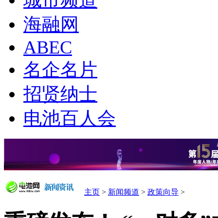
城市频道
海融网
ABEC
名企名片
招贤纳士
电池百人会
主页
>
新闻频道
>
政策向导
>