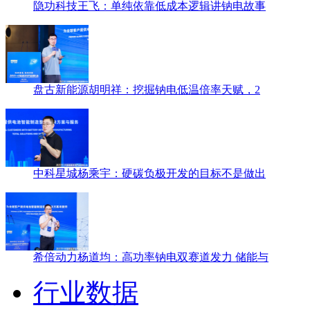
隐功科技王飞：单纯依靠低成本逻辑讲钠电故事
盘古新能源胡明祥：挖掘钠电低温倍率天赋，2
中科星城杨乘宇：硬碳负极开发的目标不是做出
希倍动力杨道均：高功率钠电双赛道发力 储能与
行业数据