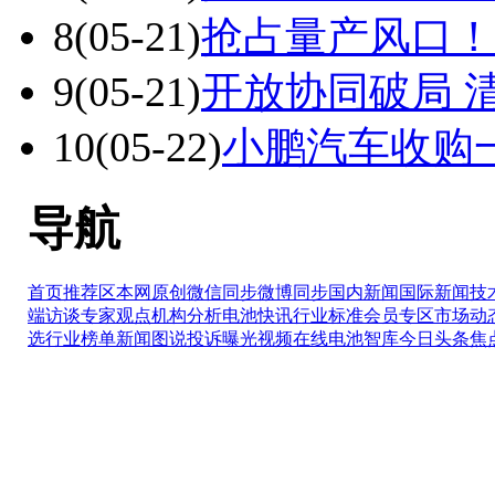
8
(05-21)
抢占量产风口！
9
(05-21)
开放协同破局 
10
(05-22)
小鹏汽车收购
导航
首页推荐区
本网原创
微信同步
微博同步
国内新闻
国际新闻
技
端访谈
专家观点
机构分析
电池快讯
行业标准
会员专区
市场动
选
行业榜单
新闻图说
投诉曝光
视频在线
电池智库
今日头条
焦