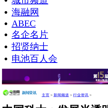
城市频道
海融网
ABEC
名企名片
招贤纳士
电池百人会
主页
>
新闻频道
>
行业资讯
>