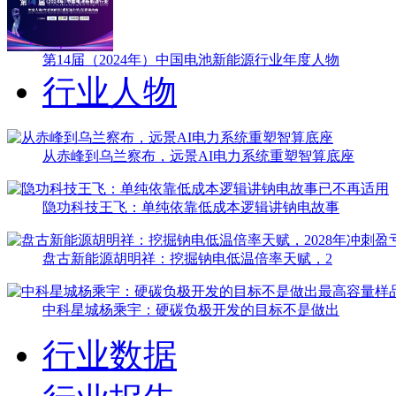
第14届（2024年）中国电池新能源行业年度人物
行业人物
从赤峰到乌兰察布，远景AI电力系统重塑智算底座
隐功科技王飞：单纯依靠低成本逻辑讲钠电故事
盘古新能源胡明祥：挖掘钠电低温倍率天赋，2
中科星城杨乘宇：硬碳负极开发的目标不是做出
行业数据