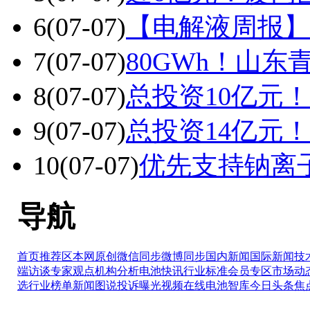
6
(07-07)
【电解液周报】
7
(07-07)
80GWh！山东
8
(07-07)
总投资10亿元
9
(07-07)
总投资14亿元
10
(07-07)
优先支持钠离子
导航
首页推荐区
本网原创
微信同步
微博同步
国内新闻
国际新闻
技
端访谈
专家观点
机构分析
电池快讯
行业标准
会员专区
市场动
选
行业榜单
新闻图说
投诉曝光
视频在线
电池智库
今日头条
焦