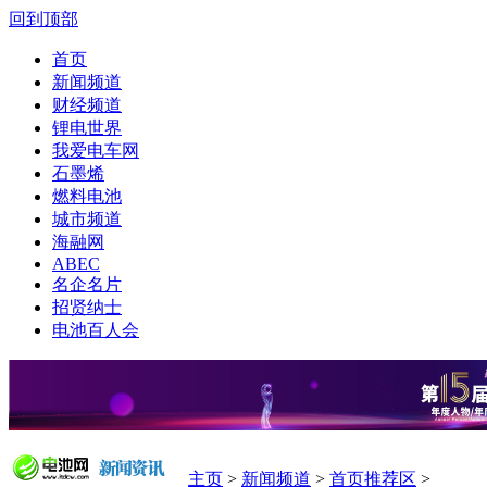
回到顶部
首页
新闻频道
财经频道
锂电世界
我爱电车网
石墨烯
燃料电池
城市频道
海融网
ABEC
名企名片
招贤纳士
电池百人会
主页
>
新闻频道
>
首页推荐区
>