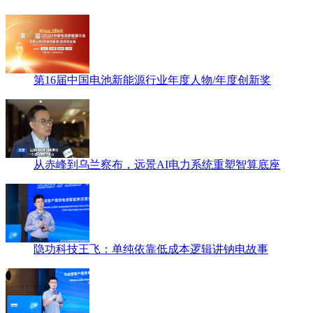
第16届中国电池新能源行业年度人物/年度创新奖
从赤峰到乌兰察布，远景AI电力系统重塑智算底座
隐功科技王飞：单纯依靠低成本逻辑讲钠电故事