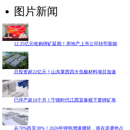
图片新闻
12.35亿元收购锂矿延期！房地产上市公司转型新能
总投资超22亿元！山东莱西四大负极材料项目加速
已停产超10个月！宁德时代江西宜春枧下窝锂矿有
从70%跌至38%！2026年锂电增速腰斩，谁在逆袭抢占