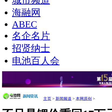
城市频道
海融网
ABEC
名企名片
招贤纳士
电池百人会
主页
>
新闻频道
>
本网原创
>