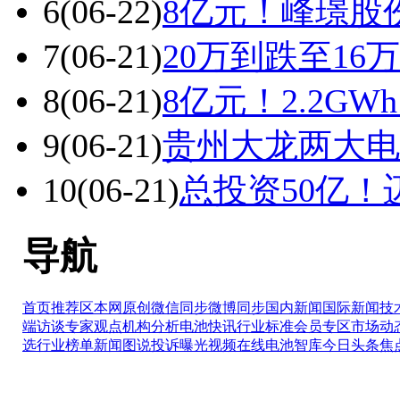
6
(06-22)
8亿元！峰璟股
7
(06-21)
20万到跌至1
8
(06-21)
8亿元！2.2G
9
(06-21)
贵州大龙两大电
10
(06-21)
总投资50亿
导航
首页推荐区
本网原创
微信同步
微博同步
国内新闻
国际新闻
技
端访谈
专家观点
机构分析
电池快讯
行业标准
会员专区
市场动
选
行业榜单
新闻图说
投诉曝光
视频在线
电池智库
今日头条
焦