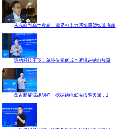
从赤峰到乌兰察布，远景AI电力系统重塑智算底座
隐功科技王飞：单纯依靠低成本逻辑讲钠电故事
盘古新能源胡明祥：挖掘钠电低温倍率天赋，2