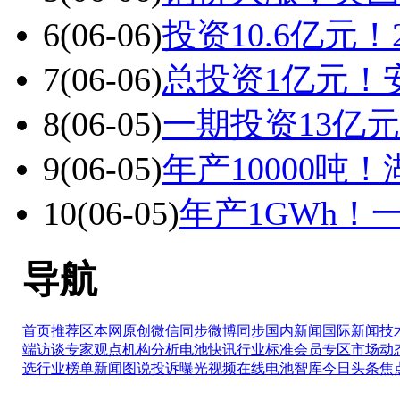
6
(06-06)
投资10.6亿元
7
(06-06)
总投资1亿元！
8
(06-05)
一期投资13亿
9
(06-05)
年产10000吨
10
(06-05)
年产1GWh
导航
首页推荐区
本网原创
微信同步
微博同步
国内新闻
国际新闻
技
端访谈
专家观点
机构分析
电池快讯
行业标准
会员专区
市场动
选
行业榜单
新闻图说
投诉曝光
视频在线
电池智库
今日头条
焦