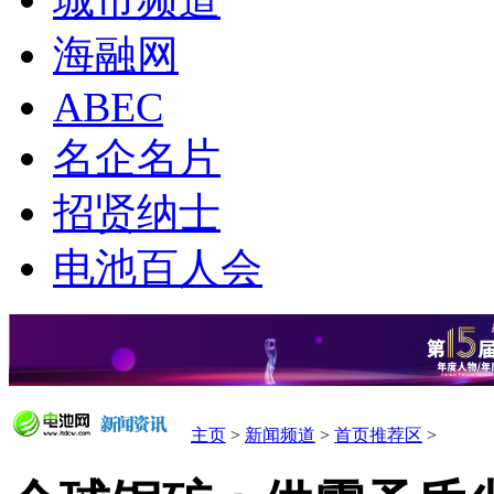
城市频道
海融网
ABEC
名企名片
招贤纳士
电池百人会
主页
>
新闻频道
>
首页推荐区
>