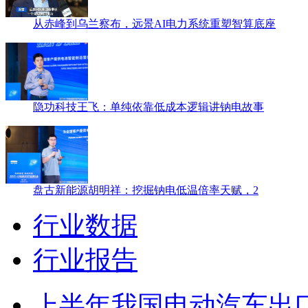
从赤峰到乌兰察布，远景AI电力系统重塑智算底座
隐功科技王飞：单纯依靠低成本逻辑讲钠电故事
盘古新能源胡明祥：挖掘钠电低温倍率天赋，2
行业数据
行业报告
上半年我国电动汽车出口增