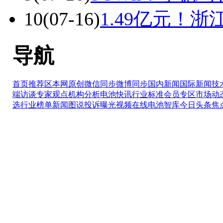
10
(07-16)
1.49亿元！
导航
首页推荐区
本网原创
微信同步
微博同步
国内新闻
国际新闻
技
端访谈
专家观点
机构分析
电池快讯
行业标准
会员专区
市场动
选
行业榜单
新闻图说
投诉曝光
视频在线
电池智库
今日头条
焦