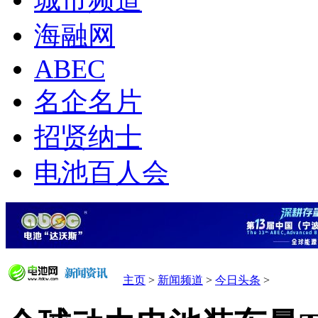
城市频道
海融网
ABEC
名企名片
招贤纳士
电池百人会
主页
>
新闻频道
>
今日头条
>