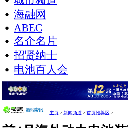
城市频道
海融网
ABEC
名企名片
招贤纳士
电池百人会
主页
>
新闻频道
>
首页推荐区
>