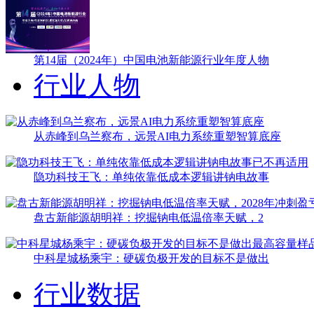
第14届（2024年）中国电池新能源行业年度人物
行业人物
从赤峰到乌兰察布，远景AI电力系统重塑智算底座
隐功科技王飞：单纯依靠低成本逻辑讲钠电故事
盘古新能源胡明祥：挖掘钠电低温倍率天赋，2
中科星城杨乘宇：硬碳负极开发的目标不是做出
行业数据