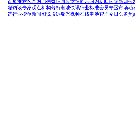
首页推荐区
本网原创
微信同步
微博同步
国内新闻
国际新闻
技
端访谈
专家观点
机构分析
电池快讯
行业标准
会员专区
市场动
选
行业榜单
新闻图说
投诉曝光
视频在线
电池智库
今日头条
焦