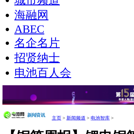
城市频道
海融网
ABEC
名企名片
招贤纳士
电池百人会
主页
>
新闻频道
>
电池智库
>