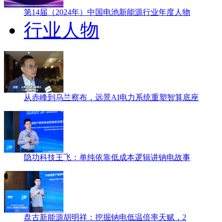
第14届（2024年）中国电池新能源行业年度人物
行业人物
从赤峰到乌兰察布，远景AI电力系统重塑智算底座
隐功科技王飞：单纯依靠低成本逻辑讲钠电故事
盘古新能源胡明祥：挖掘钠电低温倍率天赋，2