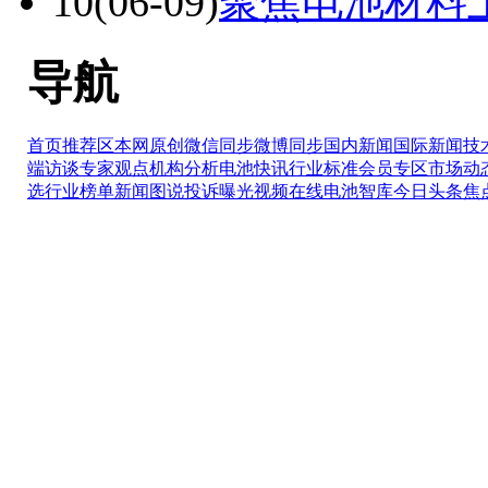
10
(06-09)
聚焦电池材料
导航
首页推荐区
本网原创
微信同步
微博同步
国内新闻
国际新闻
技
端访谈
专家观点
机构分析
电池快讯
行业标准
会员专区
市场动
选
行业榜单
新闻图说
投诉曝光
视频在线
电池智库
今日头条
焦