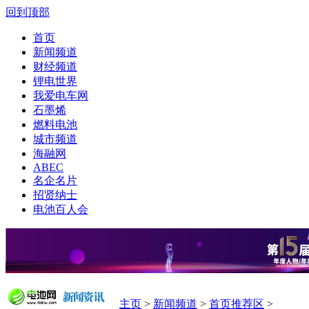
回到顶部
首页
新闻频道
财经频道
锂电世界
我爱电车网
石墨烯
燃料电池
城市频道
海融网
ABEC
名企名片
招贤纳士
电池百人会
主页
>
新闻频道
>
首页推荐区
>