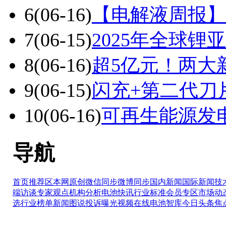
6
(06-16)
【电解液周报】
7
(06-15)
2025年全球锂
8
(06-16)
超5亿元！两大
9
(06-15)
闪充+第二代刀
10
(06-16)
可再生能源发
导航
首页推荐区
本网原创
微信同步
微博同步
国内新闻
国际新闻
技
端访谈
专家观点
机构分析
电池快讯
行业标准
会员专区
市场动
选
行业榜单
新闻图说
投诉曝光
视频在线
电池智库
今日头条
焦