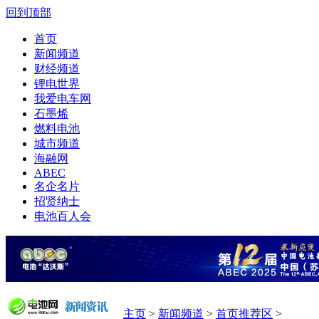
回到顶部
首页
新闻频道
财经频道
锂电世界
我爱电车网
石墨烯
燃料电池
城市频道
海融网
ABEC
名企名片
招贤纳士
电池百人会
主页
>
新闻频道
>
首页推荐区
>