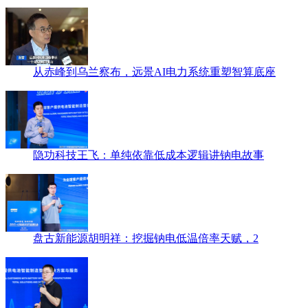
从赤峰到乌兰察布，远景AI电力系统重塑智算底座
隐功科技王飞：单纯依靠低成本逻辑讲钠电故事
盘古新能源胡明祥：挖掘钠电低温倍率天赋，2