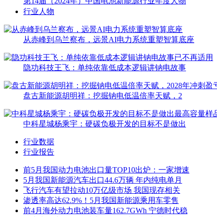
第14届（2024年）中国电池新能源行业年度人物
行业人物
从赤峰到乌兰察布，远景AI电力系统重塑智算底座
隐功科技王飞：单纯依靠低成本逻辑讲钠电故事
盘古新能源胡明祥：挖掘钠电低温倍率天赋，2
中科星城杨乘宇：硬碳负极开发的目标不是做出
行业数据
行业报告
前5月我国动力电池出口量TOP10出炉：一家增速
5月我国新能源汽车出口44.6万辆 年内纯电单月
飞行汽车有望拉动10万亿级市场 我国现存相关
渗透率高达62.9%！5月我国新能源乘用车零售
前4月海外动力电池装车量162.7GWh 宁德时代稳