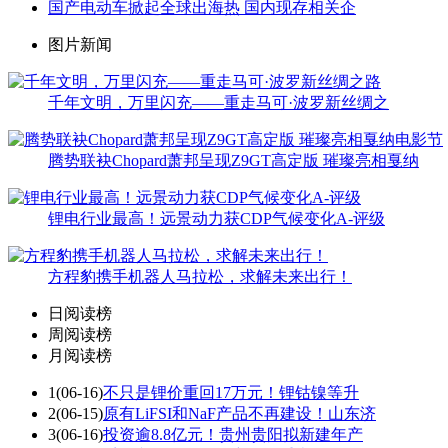
国产电动车掀起全球出海热 国内现存相关企
图片新闻
千年文明，万里闪充——重走马可·波罗新丝绸之
腾势联袂Chopard萧邦呈现Z9GT高定版 璀璨亮相戛纳
锂电行业最高！远景动力获CDP气候变化A-评级
方程豹携手机器人马拉松，求解未来出行！
日阅读榜
周阅读榜
月阅读榜
1
(06-16)
不只是锂价重回17万元！锂钴镍等升
2
(06-15)
原有LiFSI和NaF产品不再建设！山东济
3
(06-16)
投资逾8.8亿元！贵州贵阳拟新建年产