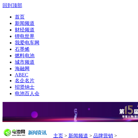
回到顶部
首页
新闻频道
财经频道
锂电世界
我爱电车网
石墨烯
燃料电池
城市频道
海融网
ABEC
名企名片
招贤纳士
电池百人会
主页
>
新闻频道
>
品牌营销
>