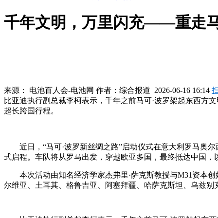
千年文明，万里闪充——重走马
来源：
电池百人会-电池网
作者：
综合报道
2026-06-16 16:14
比亚迪执行副总裁李柯表示，千年之前马可·波罗架起东西方
超长跨国行程。
近日，“马可·波罗新丝绸之路”启动仪式在意大利罗马奥尔西
式启程。车队将从罗马出发，穿越欧亚多国，最终抵达中国，
本次活动由知名经济学家杰弗里·萨克斯教授与M31资本
尔维亚、土耳其、格鲁吉亚、阿塞拜疆、哈萨克斯坦、乌兹别