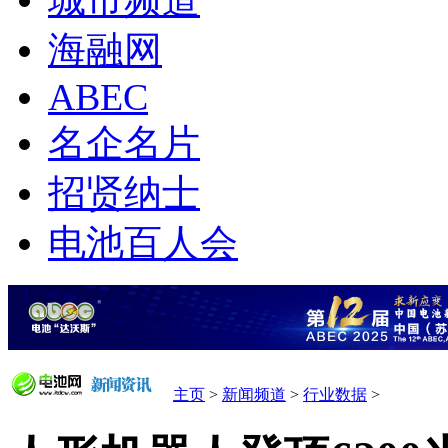
城市频道
海融网
ABEC
名企名片
招贤纳士
电池百人会
主页
>
新闻频道
>
行业数据
>