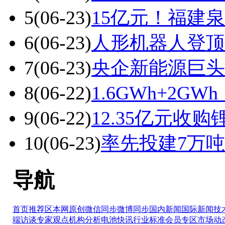
5
(06-23)
15亿元！福建
6
(06-23)
人形机器人登顶
7
(06-23)
央企新能源巨头I
8
(06-22)
1.6GWh+2
9
(06-22)
12.35亿元收
10
(06-23)
率先投建7万
导航
首页推荐区
本网原创
微信同步
微博同步
国内新闻
国际新闻
技
端访谈
专家观点
机构分析
电池快讯
行业标准
会员专区
市场动