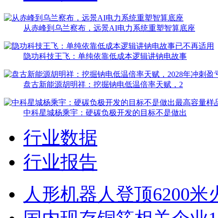
从赤峰到乌兰察布，远景AI电力系统重塑智算底座
隐功科技王飞：单纯依靠低成本逻辑讲钠电故事
盘古新能源胡明祥：挖掘钠电低温倍率天赋，2
中科星城杨乘宇：硬碳负极开发的目标不是做出
行业数据
行业报告
人形机器人登顶6200