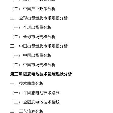
（二） 中国产业政策分析
二、 全球出货量及市场规模分析
（一） 全球出货量分析
（二） 全球市场规模分析
三、 中国出货量及市场规模分析
（一） 中国出货量分析
（二） 中国市场规模分析
第三章 固态电池技术发展现状分析
一、 技术路线分析
（一） 半固态电池技术路线
（二） 全固态电池技术路线
二、 工艺流程分析