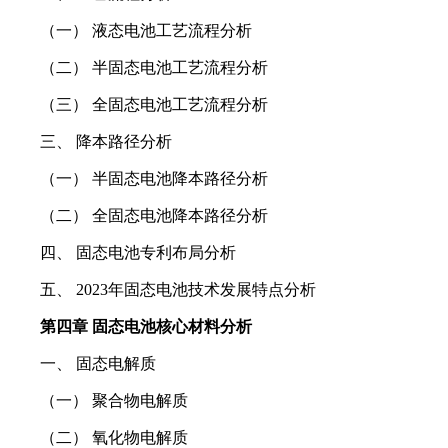
（一） 液态电池工艺流程分析
（二） 半固态电池工艺流程分析
（三） 全固态电池工艺流程分析
三、 降本路径分析
（一） 半固态电池降本路径分析
（二） 全固态电池降本路径分析
四、 固态电池专利布局分析
五、 2023年固态电池技术发展特点分析
第四章 固态电池核心材料分析
一、 固态电解质
（一） 聚合物电解质
（二） 氧化物电解质