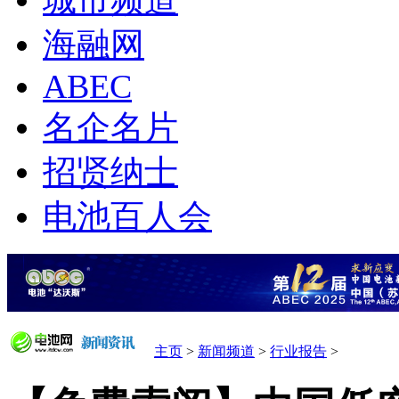
城市频道
海融网
ABEC
名企名片
招贤纳士
电池百人会
主页
>
新闻频道
>
行业报告
>