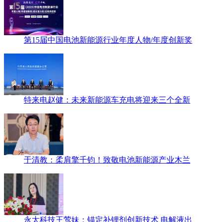
第15届中国电池新能源行业年度人物/年度创新奖
特来电赵健：未来新能源车充电将迎来三个全新
于清教：柔肩擎千钧！致敬电池新能源产业木兰
永太科技王莺妹：锚定补锂剂创新技术 电解液出