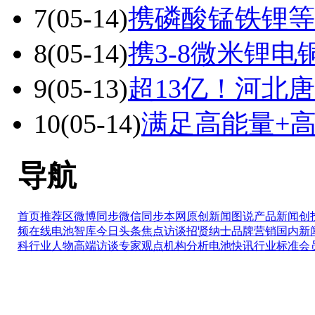
7
(05-14)
携磷酸锰铁锂等
8
(05-14)
携3-8微米锂电
9
(05-13)
超13亿！河北
10
(05-14)
满足高能量+
导航
首页推荐区
微博同步
微信同步
本网原创
新闻图说
产品新闻
创
频在线
电池智库
今日头条
焦点访谈
招贤纳士
品牌营销
国内新
科
行业人物
高端访谈
专家观点
机构分析
电池快讯
行业标准
会