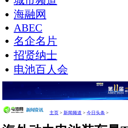
城市频道
海融网
ABEC
名企名片
招贤纳士
电池百人会
主页
>
新闻频道
>
今日头条
>