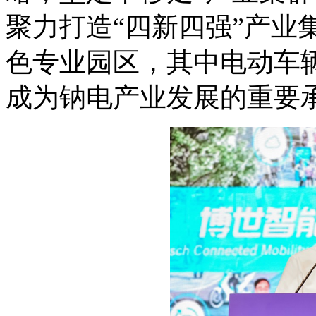
聚力打造“四新四强”产业集群
色专业园区，其中电动车
成为钠电产业发展的重要