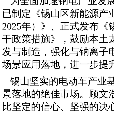
为全面加速钠电产业发
已制定《锡山区新能源产业
2025年）》、正式发布
干政策措施》，鼓励本土
发与制造，强化与钠离子
场景应用落地，进一步提
锡山坚实的电动车产业
景落地的绝佳市场。顾文
比坚定的信心、坚强的决