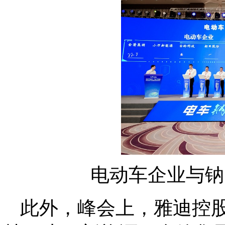
电动车企业与钠
此外，峰会上，雅迪控