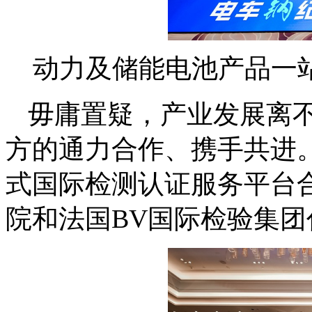
动力及储能电池产品一
毋庸置疑，产业发展离
方的通力合作、携手共进
式国际检测认证服务平台
院和法国BV国际检验集