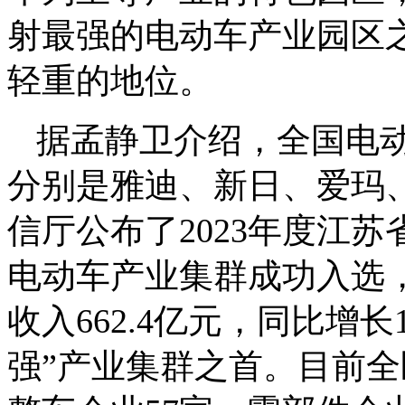
射最强的电动车产业园区
轻重的地位。
据孟静卫介绍，全国电
分别是雅迪、新日、爱玛
信厅公布了2023年度江
电动车产业集群成功入选，
收入662.4亿元，同比增长
强”产业集群之首。目前全