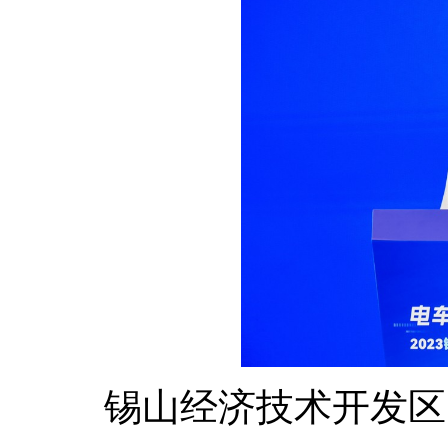
锡山经济技术开发区