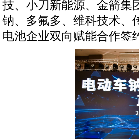
技、小刀新能源、金箭集
钠、多氟多、维科技术、
电池企业双向赋能合作签