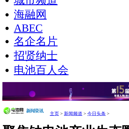
城市频道
海融网
ABEC
名企名片
招贤纳士
电池百人会
主页
>
新闻频道
>
今日头条
>