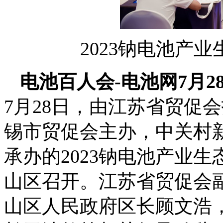
2023钠电池产
电池百人会-电池网7月2
7月28日，由江苏省贸促
锡市贸促会主办，中关村
承办的2023钠电池产业
山区召开。江苏省贸促会
山区人民政府区长顾文浩