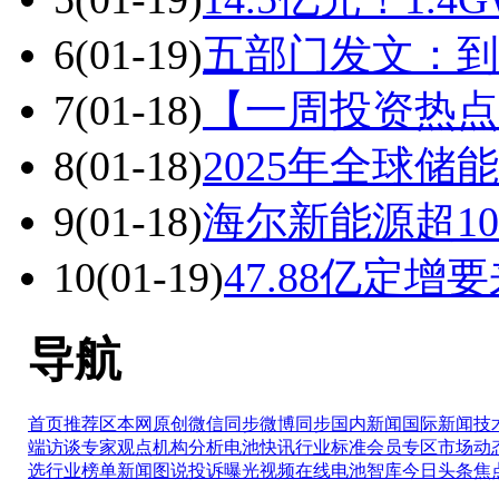
6
(01-19)
五部门发文：到
7
(01-18)
【一周投资热点
8
(01-18)
2025年全球储能
9
(01-18)
海尔新能源超1
10
(01-19)
47.88亿定
导航
首页推荐区
本网原创
微信同步
微博同步
国内新闻
国际新闻
技
端访谈
专家观点
机构分析
电池快讯
行业标准
会员专区
市场动
选
行业榜单
新闻图说
投诉曝光
视频在线
电池智库
今日头条
焦