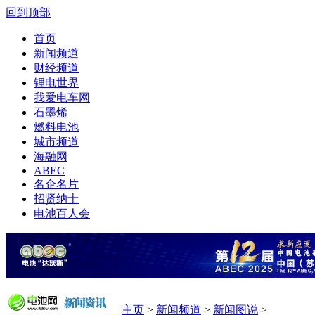
回到顶部
首页
新闻频道
财经频道
锂电世界
我爱电车网
石墨烯
燃料电池
城市频道
海融网
ABEC
名企名片
招贤纳士
电池百人会
主页
>
新闻频道
>
新闻图说
>