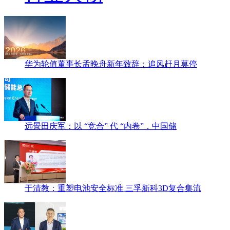
华为轮值董事长孟晚舟新年致辞：追风赶月莫停
远景田庆军：以 “竞合” 代 “内卷”，中国储
于清教：重塑电池安全标准 三孚新科3D复合集流