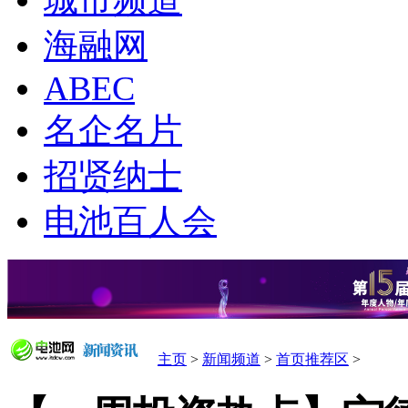
城市频道
海融网
ABEC
名企名片
招贤纳士
电池百人会
主页
>
新闻频道
>
首页推荐区
>