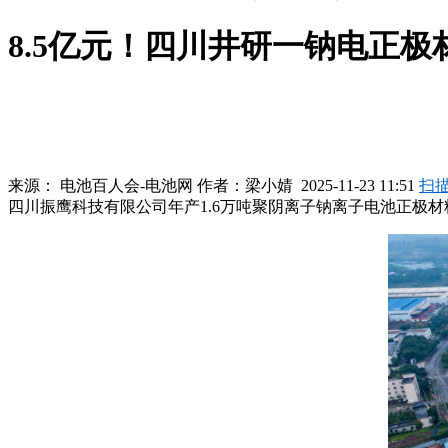
8.5亿元！四川井研一钠电正
来源：
电池百人会-电池网
作者：
梁小婧
2025-11-23 11:51
扫
四川振鹰科技有限公司年产1.6万吨聚阴离子钠离子电池正极材