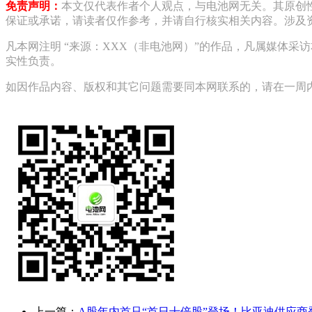
免责声明：
本文仅代表作者个人观点，与电池网无关。其原创
保证或承诺，请读者仅作参考，并请自行核实相关内容。涉及
凡本网注明 “来源：XXX（非电池网）”的作品，凡属媒体
实性负责。
如因作品内容、版权和其它问题需要同本网联系的，请在一周内进行，
上一篇：
A股年内首只“首日十倍股”登场！比亚迪供应商