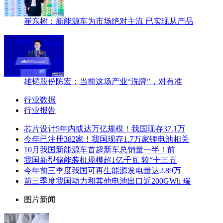
崔东树：新能源车为市场绝对主流 已实现从产品
雄韬股份陈宏：当前这场产业“洗牌”，对有准
行业数据
行业报告
芯片设计5年内或达万亿规模！我国现存37.1万
今年已注册382家！我国现存1.7万家锂电池相关
10月我国新能源车首超新车总销量一半！前
我国新型储能装机规模超1亿千瓦 较“十三五
今年前三季度我国可再生能源发电量达2.89万
前三季度我国动力和其他电池出口近200GWh 瑞
图片新闻