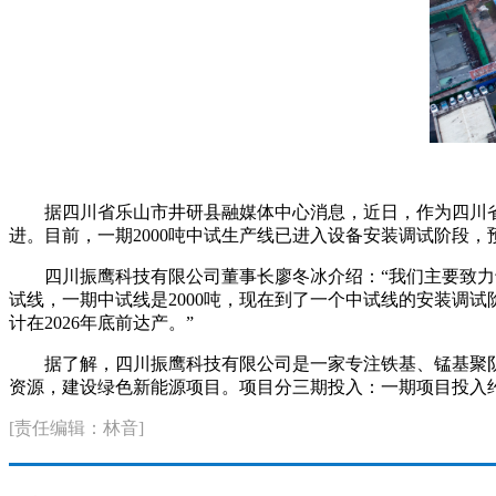
据四川省乐山市井研县融媒体中心消息，近日，作为四川省
进。目前，一期2000吨中试生产线已进入设备安装调试阶段，
四川振鹰科技有限公司董事长廖冬冰介绍：“我们主要致
试线，一期中试线是2000吨，现在到了一个中试线的安装调试
计在2026年底前达产。”
据了解，四川振鹰科技有限公司是一家专注铁基、锰基聚阴
资源，建设绿色新能源项目。项目分三期投入：一期项目投入约
[责任编辑：林音]