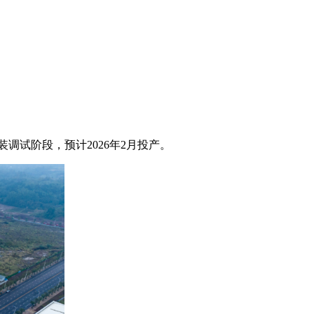
调试阶段，预计2026年2月投产。