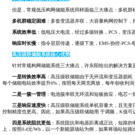
但是，常规低压构网储能系统同样面临三大痛点：多机群
多机群稳定困难
：多套变流器并联，大容量构网控制下，
系统效率低
：低电压大电流，经过多级转换，PCS，变压
响应时长慢
：指令层层传递，逐级下发，EMS-协控-PC
高压级联储能系统核心优势
针对常规构网储能系统三大痛点，许东阳给出的解决方案
一是转换效率高
：高压级联储能由于无环流和变压器损耗，
每个储能电站效率提升6%，按照每天两充两放，每年创收利润大
二是一簇一管理
：电池簇串联无环流和短板效应，电芯一
三是响应速度快：
高压级联储能系统单机容量大，且无变
控制精度也更高。因此，如果高压级联储能用 于调频，K值可达
四是系统阻抗更低
：系统阻抗和电器距离成正比，短路的
上，按照0.4元/Wh，以一个新能源场站为例，如果将场站短路