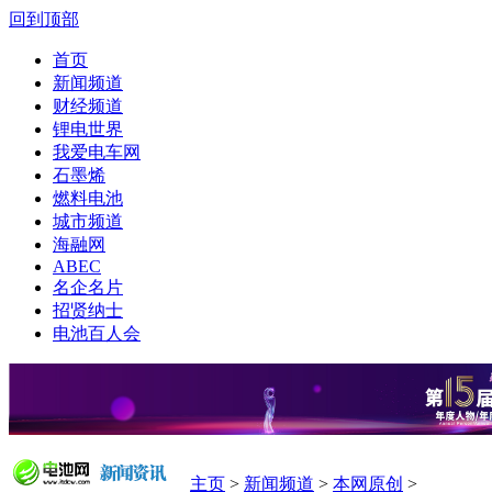
回到顶部
首页
新闻频道
财经频道
锂电世界
我爱电车网
石墨烯
燃料电池
城市频道
海融网
ABEC
名企名片
招贤纳士
电池百人会
主页
>
新闻频道
>
本网原创
>