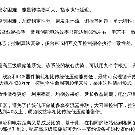
稳定困难、能量转换损耗大、指令执行延迟。
控制困难，系统稳定性弱，易发生环流，谐振等问题；单元特性
器及线路损耗，常规储能电站效率只能达到86%左右；电芯不一
S-电芯；控制算法复杂，多台PCS相互交互控制指令执行一致性差
是高压级联储能系统。该系统的核心优势，可以用九个字概括：
线路和PCS器件损耗相比传统低压储能更低，最终可实现循环效率
概在438万元。按照全生命周期10年来算，采用这种储能形式，
致性做得更好，利用率高、均衡效果好、延长收益周期，电池容量
压器，避免了传统低压储能多套变流器并联，大容量控制下，控
到4.0以上，调频收益率相比传统低压储能翻倍。
电流和电芯距离又是成反比的，基于此，在相同的场站达到相同
比都提升到2，配置高压级联储能可为业主节约设备初始投资约40