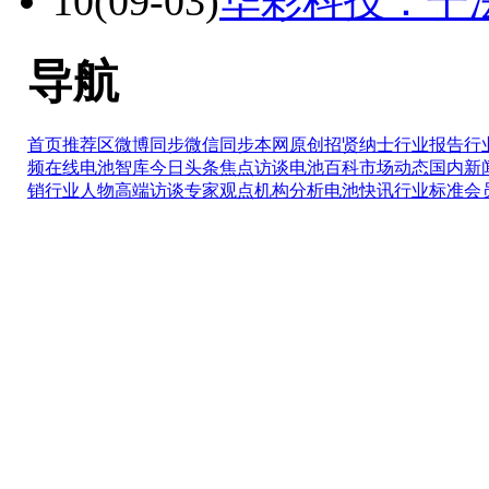
10
(09-03)
华彩科技：干
导航
首页推荐区
微博同步
微信同步
本网原创
招贤纳士
行业报告
行
频在线
电池智库
今日头条
焦点访谈
电池百科
市场动态
国内新
销
行业人物
高端访谈
专家观点
机构分析
电池快讯
行业标准
会