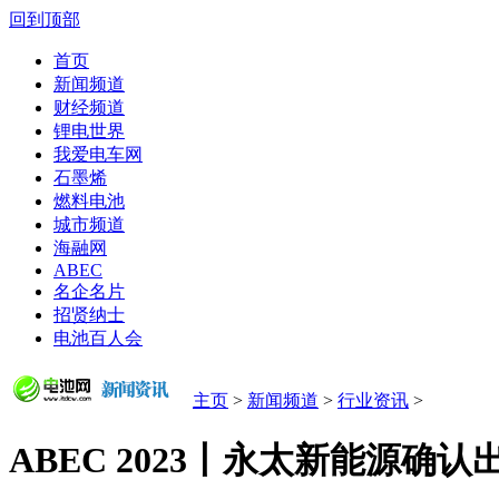
回到顶部
首页
新闻频道
财经频道
锂电世界
我爱电车网
石墨烯
燃料电池
城市频道
海融网
ABEC
名企名片
招贤纳士
电池百人会
主页
>
新闻频道
>
行业资讯
>
ABEC 2023丨永太新能源确