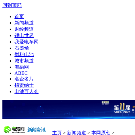
回到顶部
首页
新闻频道
财经频道
锂电世界
我爱电车网
石墨烯
燃料电池
城市频道
海融网
ABEC
名企名片
招贤纳士
电池百人会
主页
>
新闻频道
>
本网原创
>