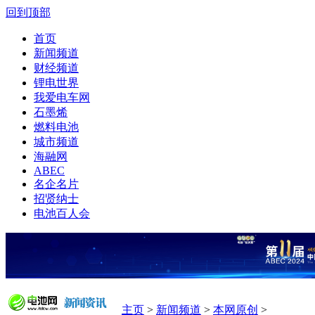
回到顶部
首页
新闻频道
财经频道
锂电世界
我爱电车网
石墨烯
燃料电池
城市频道
海融网
ABEC
名企名片
招贤纳士
电池百人会
主页
>
新闻频道
>
本网原创
>