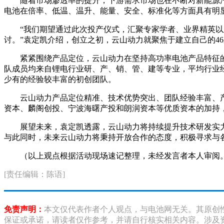
随着市场渗透率的提升，下游需求市场也在不断对新能源
电池在倍率、低温、温升、能量、安全、标准化等方面具有明
“我们期望通过此次投产仪式，汇聚专家学者、业界精英
讨。”袁定凯介绍，创立之初，云山动力就聚焦于建立自己的4
紧紧围绕产品定位，云山动力在坚持高功率电池产品特征
队成员均来自锂电行业研、产、销、管、建等专业，平均行业经验
少有的经验较丰富的初创团队。
云山动力产品定位精准、技术优势突出、团队经验丰富、产
资本、麟阁创投、宁波海曙产投和朗润资本等优质资本的加持
展望未来，袁定凯透露，云山动力将持续提升技术研发实力
与此同时，未来云山动力将秉持开放合作的态度，积极寻求与
（以上观点根据活动现场速记整理，未经发言者本人审阅
[责任编辑：陈语]
免责声明：
本文仅代表作者个人观点，与电池网无关。其原创
保证或承诺，请读者仅作参考，并请自行核实相关内容。涉及