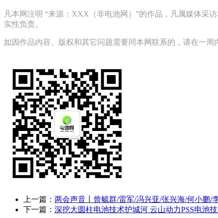
凡本网注明 “来源：XXX（非电池网）”的作品，凡属媒体
实性负责。
如因作品内容、版权和其它问题需要同本网联系的，请在一周内进行，
上一篇：
两会声音丨曾毓群/雷军/冯兴亚/张兴海/何小鹏/
下一篇：
深挖大圆柱电池技术护城河 云山动力PSS电池