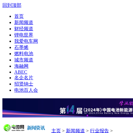
回到顶部
首页
新闻频道
财经频道
锂电世界
我爱电车网
石墨烯
燃料电池
城市频道
海融网
ABEC
名企名片
招贤纳士
电池百人会
主页
>
新闻频道
>
行业报告
>